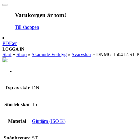
Varukorgen är tom!
Till shoppen
PDF:er
LOGGA IN
Start
»
Shop
»
Skärande Verktyg
»
Svarvskär
»
DNMG 150412-ST 
Typ av skär
DN
Storlek skär
15
Material
Gjutjärn (ISO K)
Spånbrytare
ST