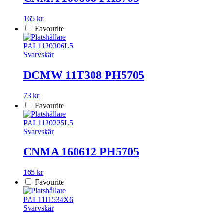
165 kr
Favourite
PAL1120306L5
Svarvskär
DCMW 11T308 PH5705
73 kr
Favourite
PAL1120225L5
Svarvskär
CNMA 160612 PH5705
165 kr
Favourite
PAL1111534X6
Svarvskär