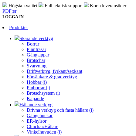
Högsta kvalitet
Full teknisk support
Korta leveranstider
PDF:er
LOGGA IN
Produkter
Skärande verktyg
Borrar
Pinnfräsar
Gängtappar
Brotschar
Svarvning
Driftverktyg, fyrkant/sexkant
Försänkare & gradverktyg
Hobbar (i)
Pipborrar (i)
Brotschsystem (i)
Kapande
Hållande verktyg
Drivna verktyg och fasta hållare (i)
Gängchuckar
ER-hylsor
Chuckar/Hållare
Vinkelhuvuden (i)