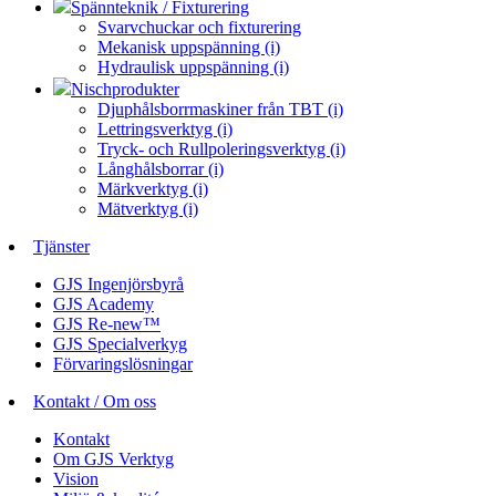
Spännteknik / Fixturering
Svarvchuckar och fixturering
Mekanisk uppspänning (i)
Hydraulisk uppspänning (i)
Nischprodukter
Djuphålsborrmaskiner från TBT (i)
Lettringsverktyg (i)
Tryck- och Rullpoleringsverktyg (i)
Långhålsborrar (i)
Märkverktyg (i)
Mätverktyg (i)
Tjänster
GJS Ingenjörsbyrå
GJS Academy
GJS Re-new™
GJS Specialverkyg
Förvaringslösningar
Kontakt / Om oss
Kontakt
Om GJS Verktyg
Vision