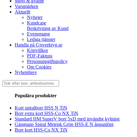
Miljö & kvalité
Varumärken
Aktuellt
Nyheter
Kundcase
Beskrivning av Kund
Evenemang
Lediga tjänster
Handla på Gjsverktyg.se
Köpvillkor
PDF-Faktura
Personuppgiftspolicy
Om Cookies
Nyhetsbrev
Sök
efter:
Populära produkter
Kort spiralborr HSS N TiN
Borr extra kort HSS-Co NX TiN
Standard HM SuperV borr 5xD med invändig kylning
Gängtapp Spiral Metrisk Grön HSS-E N ånganlöpt
Borr kort HSS-Co NX TiN