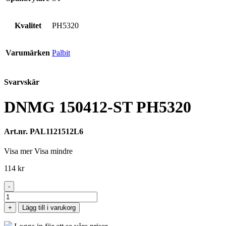
Kvalitet
PH5320
Varumärken
Palbit
Svarvskär
DNMG 150412-ST PH5320
Art.nr. PAL1121512L6
Visa mer
Visa mindre
114
kr
-
DNMG
150412-
+
Lägg till i varukorg
ST
PH5320