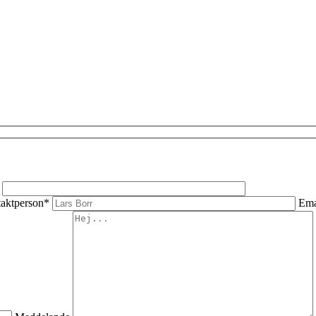
aktperson*
Ema