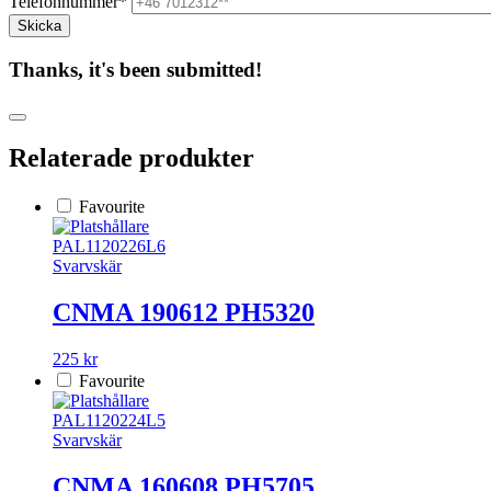
Telefonnummer*
Thanks, it's been submitted!
Relaterade produkter
Favourite
PAL1120226L6
Svarvskär
CNMA 190612 PH5320
225 kr
Favourite
PAL1120224L5
Svarvskär
CNMA 160608 PH5705