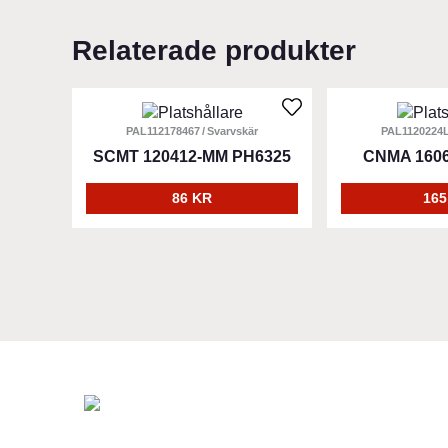
Relaterade produkter
PAL112178467
Svarvskär
PAL1120224
SCMT 120412-MM PH6325
CNMA 1606
86 KR
165