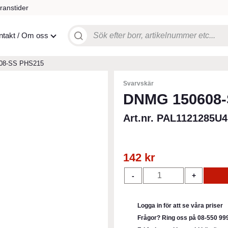
ranstider
Sök
ntakt / Om oss
efter:
08-SS PHS215
Svarvskär
DNMG 150608-
Art.nr. PAL1121285U4
142
kr
DNMG
-
+
150608-
SS
PHS215
Logga in för att se våra priser
mängd
Frågor? Ring oss på 08-550 999