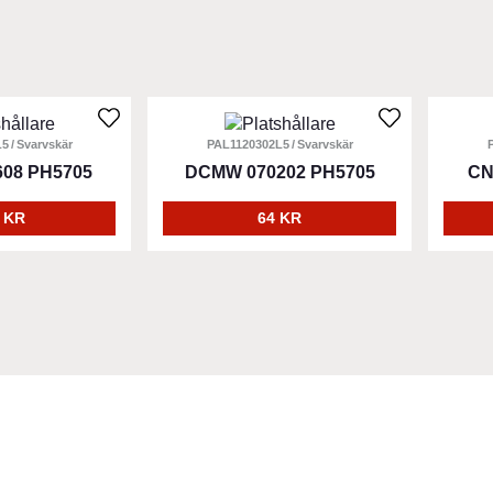
L5
Svarvskär
PAL1120302L5
Svarvskär
08 PH5705
DCMW 070202 PH5705
CN
 KR
64 KR