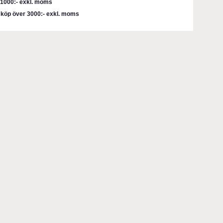
r 1000:- exkl. moms
d köp över 3000:- exkl. moms