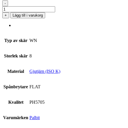
-
WNMA
080416
+
Lägg till i varukorg
PH5705
mängd
Typ av skär
WN
Storlek skär
8
Material
Gjutjärn (ISO K)
Spånbrytare
FLAT
Kvalitet
PH5705
Varumärken
Palbit