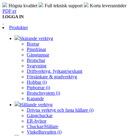
Högsta kvalitet
Full teknisk support
Korta leveranstider
PDF:er
LOGGA IN
Produkter
Skärande verktyg
Borrar
Pinnfräsar
Gängtappar
Brotschar
Svarvning
Driftverktyg, fyrkant/sexkant
Försänkare & gradverktyg
Hobbar (i)
Pipborrar (i)
Brotschsystem (i)
Kapande
Hållande verktyg
Drivna verktyg och fasta hållare (i)
Gängchuckar
ER-hylsor
Chuckar/Hållare
Vinkelhuvuden (i)