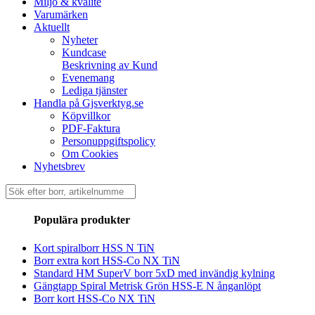
Miljö & kvalité
Varumärken
Aktuellt
Nyheter
Kundcase
Beskrivning av Kund
Evenemang
Lediga tjänster
Handla på Gjsverktyg.se
Köpvillkor
PDF-Faktura
Personuppgiftspolicy
Om Cookies
Nyhetsbrev
Sök
efter:
Populära produkter
Kort spiralborr HSS N TiN
Borr extra kort HSS-Co NX TiN
Standard HM SuperV borr 5xD med invändig kylning
Gängtapp Spiral Metrisk Grön HSS-E N ånganlöpt
Borr kort HSS-Co NX TiN