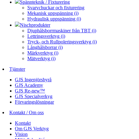
Spännteknik / Fixturering
Svarvchuckar och fixturering
Mekanisk uppspänning (i)
Hydraulisk uppspänning (i)
Nischprodukter
Djuphålsborrmaskiner från TBT (i)
Lettringsverktyg (i)
Tryck- och Rullpoleringsverktyg (i)
Långhålsborrar (i)
Märkverktyg (i)
Mätverktyg (i)
Tjänster
GJS Ingenjörsbyrå
GJS Academy
GJS Re-new™
GJS Specialverkyg
Förvaringslösningar
Kontakt / Om oss
Kontakt
Om GJS Verktyg
Vision