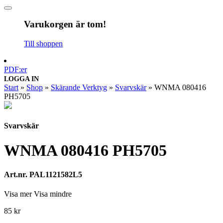
Varukorgen är tom!
Till shoppen
PDF:er
LOGGA IN
Start
»
Shop
»
Skärande Verktyg
»
Svarvskär
»
WNMA 080416
PH5705
Svarvskär
WNMA 080416 PH5705
Art.nr. PAL1121582L5
Visa mer
Visa mindre
85
kr