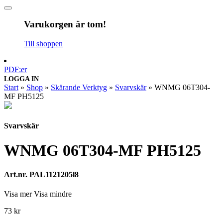
Varukorgen är tom!
Till shoppen
PDF:er
LOGGA IN
Start
»
Shop
»
Skärande Verktyg
»
Svarvskär
»
WNMG 06T304-
MF PH5125
Svarvskär
WNMG 06T304-MF PH5125
Art.nr. PAL1121205l8
Visa mer
Visa mindre
73
kr