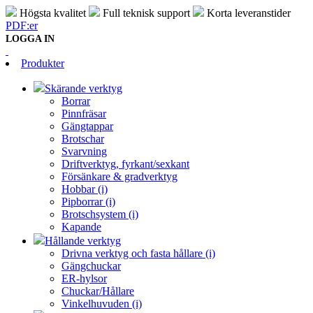
Högsta kvalitet
Full teknisk support
Korta leveranstider
PDF:er
LOGGA IN
Produkter
Skärande verktyg
Borrar
Pinnfräsar
Gängtappar
Brotschar
Svarvning
Driftverktyg, fyrkant/sexkant
Försänkare & gradverktyg
Hobbar (i)
Pipborrar (i)
Brotschsystem (i)
Kapande
Hållande verktyg
Drivna verktyg och fasta hållare (i)
Gängchuckar
ER-hylsor
Chuckar/Hållare
Vinkelhuvuden (i)