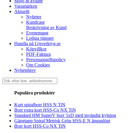
Miljö & kvalité
Varumärken
Aktuellt
Nyheter
Kundcase
Beskrivning av Kund
Evenemang
Lediga tjänster
Handla på Gjsverktyg.se
Köpvillkor
PDF-Faktura
Personuppgiftspolicy
Om Cookies
Nyhetsbrev
Sök
efter:
Populära produkter
Kort spiralborr HSS N TiN
Borr extra kort HSS-Co NX TiN
Standard HM SuperV borr 5xD med invändig kylning
Gängtapp Spiral Metrisk Grön HSS-E N ånganlöpt
Borr kort HSS-Co NX TiN