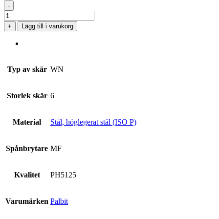
-
WNMG
06T304-
+
Lägg till i varukorg
MF
PH5125
mängd
Typ av skär
WN
Storlek skär
6
Material
Stål, höglegerat stål (ISO P)
Spånbrytare
MF
Kvalitet
PH5125
Varumärken
Palbit