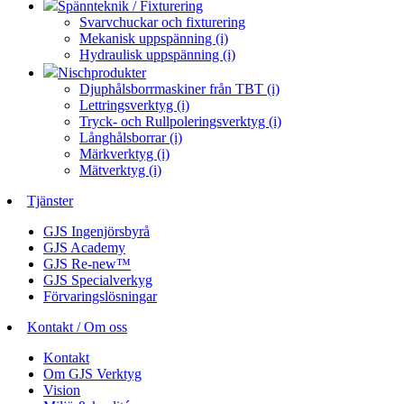
Spännteknik / Fixturering
Svarvchuckar och fixturering
Mekanisk uppspänning (i)
Hydraulisk uppspänning (i)
Nischprodukter
Djuphålsborrmaskiner från TBT (i)
Lettringsverktyg (i)
Tryck- och Rullpoleringsverktyg (i)
Långhålsborrar (i)
Märkverktyg (i)
Mätverktyg (i)
Tjänster
GJS Ingenjörsbyrå
GJS Academy
GJS Re-new™
GJS Specialverkyg
Förvaringslösningar
Kontakt / Om oss
Kontakt
Om GJS Verktyg
Vision